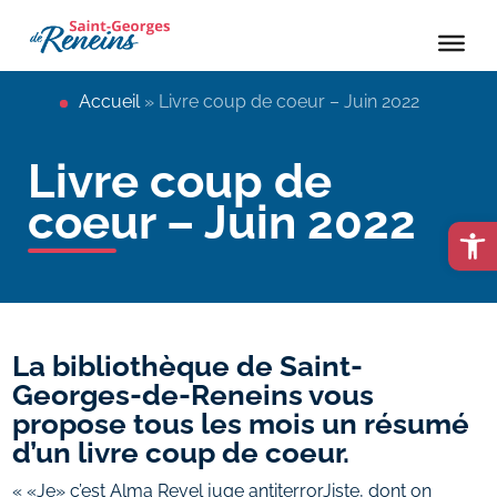
Accueil
»
Livre coup de coeur – Juin 2022
Livre coup de
coeur – Juin 2022
Ouvrir la 
La bibliothèque de Saint-
Georges-de-Reneins vous
propose tous les mois un résumé
d’un livre coup de coeur.
« «Je» c’est Alma Revel juge antiterrorJiste, dont on